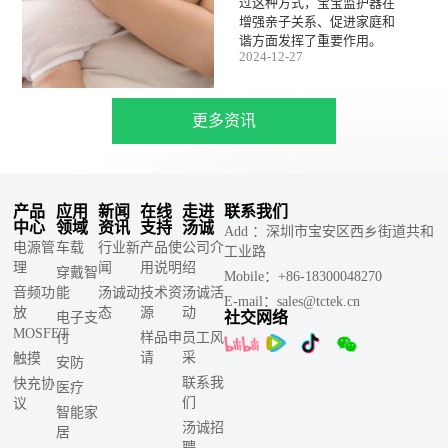
过这种方式，宝宝监护器在
增强亲子关系、促进家庭和
谐方面发挥了重要作用。
2024-12-27
更多资讯
产品
应用
新闻
在线
走进
联系我们
中心
领域
资讯
支持
汤诚
Add ：深圳市宝安区西乡街道共和
电源管
车载
行业新
产品使
公司介
工业路
理
闻
用说明
绍
穿戴智
Mobile：+86-18300048270
音频功
能
汤诚动
技术资
汤诚活
E-mail：sales@tctek.cn
放
态
源
动
社交网络
电子支
MOSFET
付
样品申
员工风
请
采
触摸
安防
联系我
快充协
医疗
们
议
智能家
汤诚招
居
聘