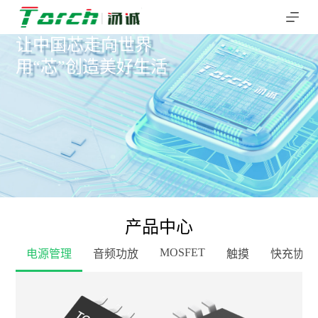
跳
过
让中国芯走向世界
内
用“芯”创造美好生活
容
产品中心
MOSFET
电源管理
音频功放
触摸
快充协议