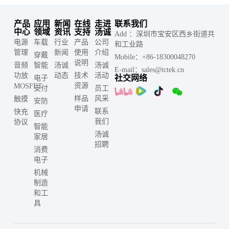
产品
应用
新闻
在线
走进
联系我们
中心
领域
资讯
支持
汤诚
Add ：深圳市宝安区西乡街道共
电源
车载
行业
产品
公司
和工业路
管理
新闻
使用
介绍
穿戴
Mobile：+86-18300048270
说明
音频
智能
汤诚
汤诚
E-mail：sales@tctek.cn
功放
动态
技术
活动
社交网络
电子
资源
MOSFET
支付
员工
样品
风采
触摸
安防
申请
联系
快充
医疗
我们
协议
智能
汤诚
家居
招聘
消费
电子
机械
制造
和工
具