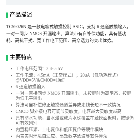
产品描述
TCS9026N 是一款电容式触摸控制 ASIC，支持 6 通道触摸输入，
一对一同步 NMOS 开漏输出。算法带有自补偿功能，具有低功
耗、高抗干扰、宽工作电压范围、高穿透力的突出优势。
主要特点
工作电压范围：2.4~5.5V
工作电流：4.5mA（正常模式）；20uA（低功耗模式）
@VDD=5V&CMOD=10nF
6 通道触摸输入
一对一直接同步 NMOS 开漏输出，未按键时为高阻态，按键
为低电平输出
算法可自补偿修正触摸通道差异或走线长短不一致情况
CMOD 脚外接电容可调节灵敏度，电容越大灵敏度越高
具有防水功能，当水漫或成片水珠覆盖在触摸面板时，按键仍
可有效判别
内置稳压源、上电复位和低压复位等硬件模块
内置实时环境自适应、高效数字滤波等软件算法