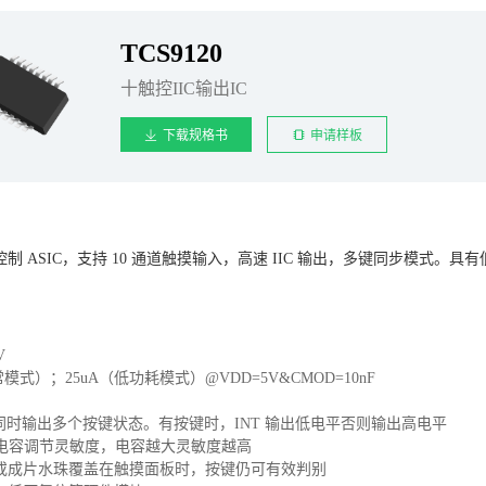
TCS9120
十触控IIC输出IC
下载规格书
申请样板
触摸控制 ASIC，支持 10 通道触摸输入，高速 IIC 输出，多键同步模
V
模式）；25uA（低功耗模式）@VDD=5V&CMOD=10nF
，可同时输出多个按键状态。有按键时，INT 输出低电平否则输出高电平
Cs 电容调节灵敏度，电容越大灵敏度越高
或成片水珠覆盖在触摸面板时，按键仍可有效判别