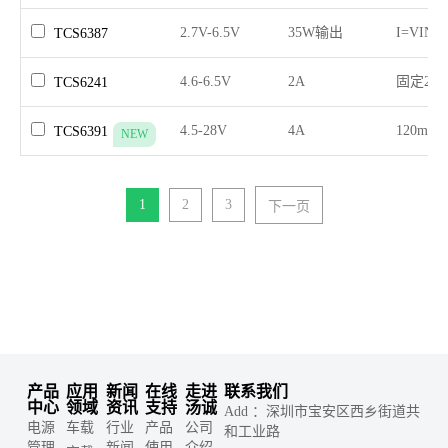
2.7V-6.5V
35W输出
I=VIN*I
TCS6387
4.6-6.5V
2A
固定2A
TCS6241
4.5-28V
4A
120mV/
TCS6391
NEW
1
2
3
下一页
产品
应用
新闻
在线
走进
联系我们
中心
领域
资讯
支持
汤诚
Add ：深圳市宝安区西乡街道共
电源
车载
行业
产品
公司
和工业路
管理
新闻
使用
介绍