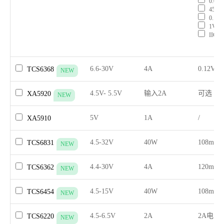
0.045
45mV
0.1V/
1V/R*
IIC
6.6-30V
4A
0.12V/R
TCS6368
NEW
4.5V- 5.5V
输入2A
可选
XA5920
NEW
5V
1A
/
XA5910
4.5-32V
40W
108mV/
TCS6831
NEW
4.4-30V
4A
120mV/
TCS6362
NEW
4.5-15V
40W
108mV/
TCS6454
NEW
4.5-6.5V
2A
2A电流
TCS6220
NEW