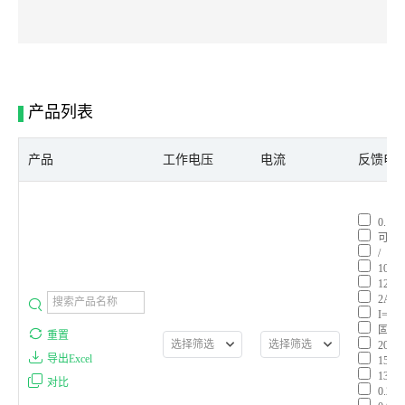
产品列表
产品
工作电压
电流
反馈电
0.12V
可选
/
108m
120m
2A
I=VIN
固定2
重置
选择筛选
选择筛选
200m
导出Excel
15K=
130m
对比
0.2V/