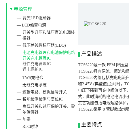
电源管理
背光LED驱动器
— LCD偏置电源
开关型升压和降压直流电源转
换器
低压差线性稳压器(LDO)
电池充电管理和电池保护电路
产品描述
开关充电管理IC
线性充电管理IC
TCS6220是一款 PF
锂电保护IC
TCS6220具有涓流，恒流
TWS充电仓
TCS6220内部包括充电
和2.45V (典型值)之间
无线充电系统
电压下降到再充电阈值以下，
逻辑电路、模拟信号开关
式，此时消耗的电池电流小于
智能检测检测与复位IC
其它功能包括电池短路保护，
负载开关和过压保护开关、霍
TCS6220采用 8 管脚散热增强
尔传感器
加密
主要特点
RTC时钟