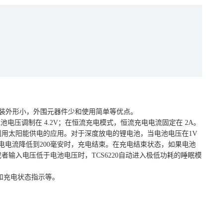
有封装外形小，外围元器件少和使用简单等优点。
池电压调制在 4.2V；在恒流充电模式，恒流充电电流固定在 2A。
利用太阳能供电的应用。对于深度放电的锂电池，当电池电压在1V
当充电电流降低到200毫安时，充电结束。在充电结束状态，如果电池
者输入电压低于电池电压时，TCS6220自动进入极低功耗的睡眠模
护和充电状态指示等。