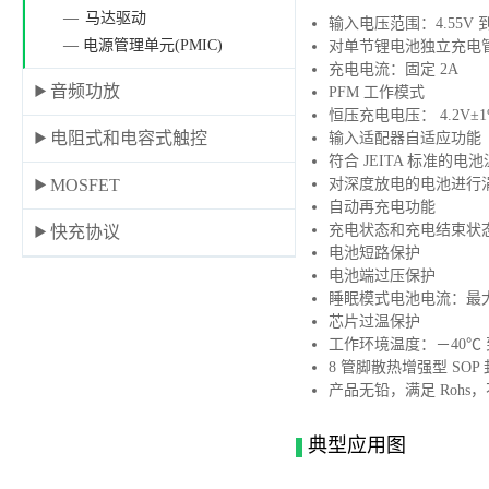
马达驱动
输入电压范围：4.55V 到 
— 电源管理单元(PMIC)
对单节锂电池独立充电
充电电流：固定 2A
音频功放
PFM 工作模式
恒压充电电压： 4.2V±1
电阻式和电容式触控
输入适配器自适应功能
符合 JEITA 标准的电
对深度放电的电池进行
MOSFET
自动再充电功能
充电状态和充电结束状
快充协议
电池短路保护
电池端过压保护
睡眠模式电池电流：最大 
芯片过温保护
工作环境温度：－40℃ 
8 管脚散热增强型 SOP 封
产品无铅，满足 Rohs
典型应用图