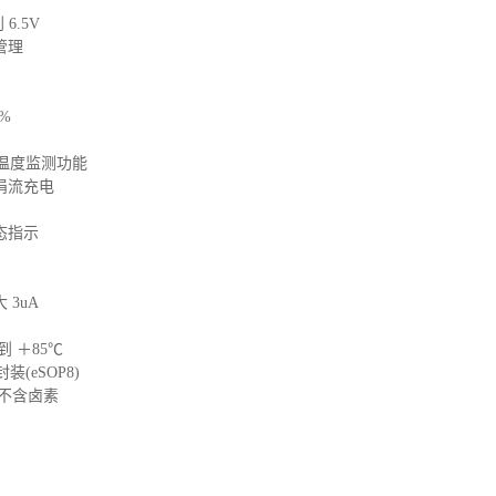
6.5V
管理
%
池温度监测功能
涓流充电
态指示
3uA
到 ＋85℃
装(eSOP8)
，不含卤素