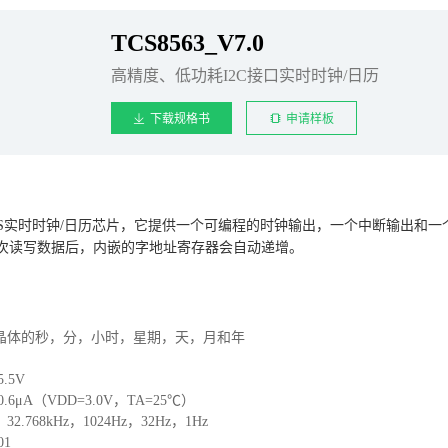
TCS8563_V7.0
高精度、低功耗I2C接口实时时钟/日历
下载规格书
申请样板
耗CMOS实时时钟/日历芯片，它提供一个可编程的时钟输出，一个中断输出和
/s，每次读写数据后，内嵌的字地址寄存器会自动递增。
kHz 晶体的秒，分，小时，星期，天，月和年
.5V
μA（VDD=3.0V，TA=25℃）
768kHz，1024Hz，32Hz，1Hz
01