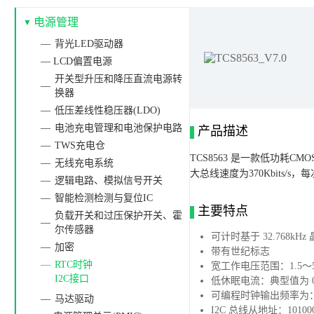
电源管理
背光LED驱动器
— LCD偏置电源
开关型升压和降压直流电源转
换器
低压差线性稳压器(LDO)
电池充电管理和电池保护电路
产品描述
TWS充电仓
TCS8563 是一款低功
无线充电系统
大总线速度为370Kbits
逻辑电路、模拟信号开关
智能检测检测与复位IC
主要特点
负载开关和过压保护开关、霍
尔传感器
可计时基于 32.768
加密
带有世纪标志
RTC时钟
宽工作电压范围：1.5～5
I2C接口
低休眠电流：典型值为 0.6
可编程时钟输出频率为：32.
马达驱动
I2C 总线从地址：10100