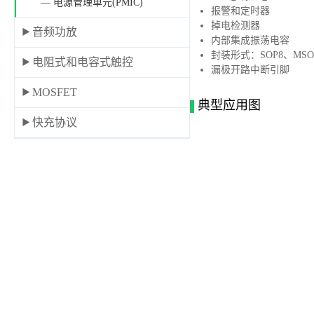
— 电源管理单元(PMIC)
报警和定时器
掉电检测器
音频功放
内部集成振荡电容
封装形式：SOP8、MSO
电阻式和电容式触控
漏极开路中断引脚
MOSFET
典型应用图
快充协议