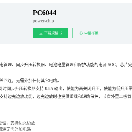
PC6044
power-chip
下载规格书
申请样板
电池充电管理、同步升压转换器、电池电量管理和保护功能的电源 SOC。芯
。
现开盖回连，无需外加任何其它电路。
38A，同时同步升压转换器支持 0.8A 输出，使能为高关闭升压，使能为低升
管理，支持边充边放功能，边充边放时也提供重载和短路保护，节省外置二
管理，支持边充边放
回连无需外加电路