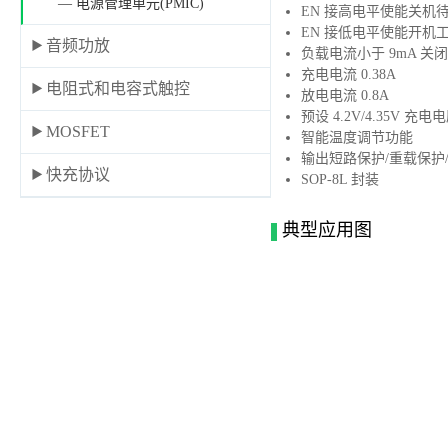
— 电源管理单元(PMIC)
EN 接高电平使能关机待机
EN 接低电平使能开机工作
音频功放
负载电流小于 9mA 关
充电电流 0.38A
电阻式和电容式触控
放电电流 0.8A
预设 4.2V/4.35V 充电
MOSFET
智能温度调节功能
输出短路保护/重载保护
快充协议
SOP-8L 封装
典型应用图