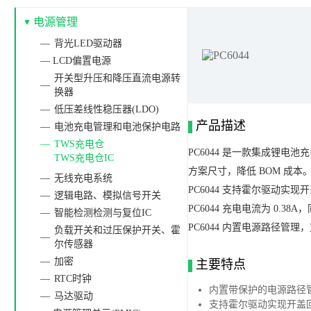
电源管理
背光LED驱动器
— LCD偏置电源
开关型升压和降压直流电源转
换器
低压差线性稳压器(LDO)
产品描述
电池充电管理和电池保护电路
TWS充电仓
PC6044 是一款集成锂
TWS充电仓IC
方案尺寸，降低 BOM 成本
无线充电系统
PC6044 支持霍尔驱动实
逻辑电路、模拟信号开关
PC6044 充电电流为 0.
智能检测检测与复位IC
PC6044 内置电源路径
负载开关和过压保护开关、霍
尔传感器
加密
主要特点
RTC时钟
内置带保护的电源路径
马达驱动
支持霍尔驱动实现开盖