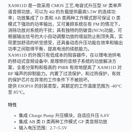
XA9811D 是一款采用 CMOS 工艺,电容式升压型 SF 类单声
道音频功放，可以为 4Ω 的负载提供最高5.5W 的连续功
率；功放集成了 D 类和 AB 类两种工作模式即可保证 D 类
模式下强劲的功率输出，又可兼顾系统在有 FM 的情况下，
消除功放对系统的干扰；具有独特的防破音(NCN)功能，可
根据输出信号的大小自动调整功放的增益防止削顶失真，实
现更加舒适的听觉感受，还具备动态升压功能在效率和输出
功率之间取得平衡，提高电池的续航能力。
XA9811D 的外围只有低成本的阻容器件，在以锂电池供电
的移动式音频设备中, 是理想的音频子系统的功放解决方
案，全差分架构和极高的 PSRR 有效地提高了 XA9811D 对
RF 噪声的抑制能力。内置了过流保护，和过热保护，有效
的保护芯片在异常的工作条件下不被损坏。
提供 ESOP10 的封装类型，其额定的工作温度范围为 -40°C
至 85°C。
特性
集成 Charge Pump 升压模块，自适应升压 6.6V
集成 AB 类 D 类两种工作模式 GF 类音频功放
输入电压范围：2.7~5.5V