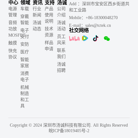
中心
领域
资讯
支持
汤诚
Add ：深圳市宝安区西乡街道共
电源
车载
行业
产品
公司
和工业路
管理
新闻
使用
介绍
穿戴
Mobile：+86-18300048270
说明
音频
智能
汤诚
汤诚
E-mail：sales@tctek.cn
功放
动态
技术
活动
社交网络
电子
资源
MOSFET
支付
员工
样品
风采
触摸
安防
申请
联系
快充
医疗
我们
协议
智能
汤诚
家居
招聘
消费
电子
机械
制造
和工
具
Copyright © 2024 深圳市汤诚科技有限公司. All Rights Reserved
皖ICP备18019405号-2