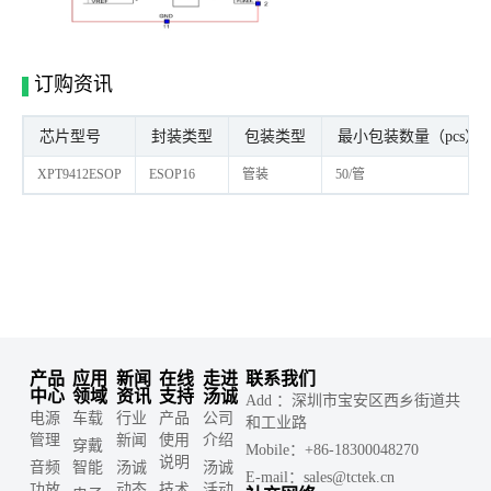
订购资讯
芯片型号
封装类型
包装类型
最小包装数量（pcs）
XPT9412ESOP
ESOP16
管装
50/管
产品
应用
新闻
在线
走进
联系我们
中心
领域
资讯
支持
汤诚
Add ：深圳市宝安区西乡街道共
电源
车载
行业
产品
公司
和工业路
管理
新闻
使用
介绍
穿戴
Mobile：+86-18300048270
说明
音频
智能
汤诚
汤诚
E-mail：sales@tctek.cn
功放
动态
技术
活动