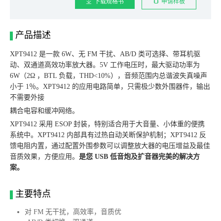
下载规格书
申请样板
产品描述
XPT9412 是一款 6W、无 FM 干扰、AB/D 类可选择、带耳机驱
动、双通道高效功率放大器。5V 工作电压时，最大驱动功率为
6W（2Ω ，BTL 负载，THD<10%），音频范围内总谐波失真噪声
小于 1％。XPT9412 的应用电路简单，只需极少数外围器件，输出
不需要外接
耦合电容和缓冲网络。
XPT9412 采用 ESOP 封装，特别适合用于大音量、小体重的便携
系统中。XPT9412 内部具有过热自动关断保护机制；XPT9412 反
馈电阻内置，通过配置外围参数可以调整放大器的电压增益及最佳
音质效果，方便应用。
是您 USB 低音炮及扩音器完美的解决方
案。
主要特点
对 FM 无干扰，高效率，音质优