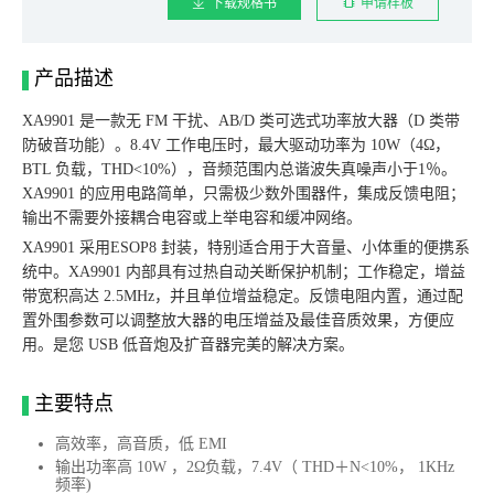
下载规格书
申请样板
产品描述
XA9901 是一款无 FM 干扰、AB/D 类可选式功率放大器（D 类带
防破音功能）。8.4V 工作电压时，最大驱动功率为 10W（4Ω，
BTL 负载，THD<10%），音频范围内总谐波失真噪声小于1％。
XA9901 的应用电路简单，只需极少数外围器件，集成反馈电阻；
输出不需要外接耦合电容或上举电容和缓冲网络。
XA9901 采用ESOP8 封装，特别适合用于大音量、小体重的便携系
统中。XA9901 内部具有过热自动关断保护机制；工作稳定，增益
带宽积高达 2.5MHz，并且单位增益稳定。反馈电阻内置，通过配
置外围参数可以调整放大器的电压增益及最佳音质效果，方便应
用。是您 USB 低音炮及扩音器完美的解决方案。
主要特点
高效率，高音质，低 EMI
输出功率高 10W ，2Ω负载，7.4V（ THD＋N<10%， 1KHz
频率)