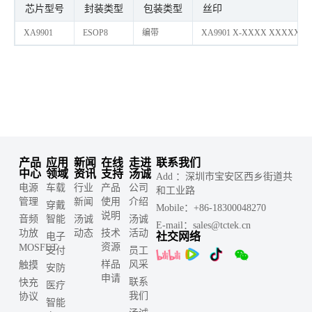
芯片型号
封装类型
包装类型
丝印
XA9901
ESOP8
编带
XA9901 X-XXXX XXXXX
产品
应用
新闻
在线
走进
联系我们
中心
领域
资讯
支持
汤诚
Add ：深圳市宝安区西乡街道共
电源
车载
行业
产品
公司
和工业路
管理
新闻
使用
介绍
穿戴
Mobile：+86-18300048270
说明
音频
智能
汤诚
汤诚
E-mail：sales@tctek.cn
功放
动态
技术
活动
社交网络
电子
资源
MOSFET
支付
员工
样品
风采
触摸
安防
申请
联系
快充
医疗
我们
协议
智能