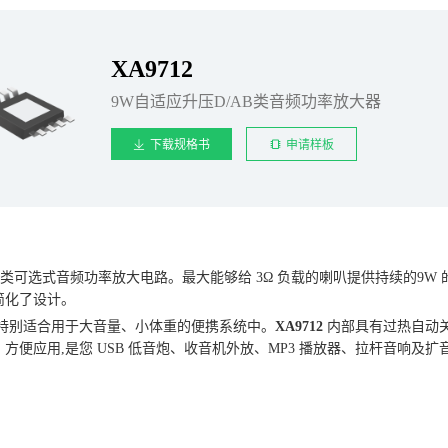
XA9712
9W自适应升压D/AB类音频功率放大器
下载规格书
申请样板
/D 类可选式音频功率放大电路。最大能够给 3Ω 负载的喇叭提供持续的
简化了设计。
装，特别适合用于大音量、小体重的便携系统中。
XA9712
内部具有过热自动
方便应用,是您 USB 低音炮、收音机外放、MP3 播放器、拉杆音响及