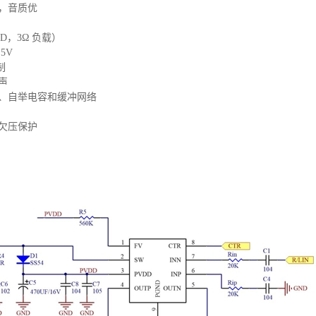
率，音质优
HD，3Ω 负载）
5V
制
声
、自举电容和缓冲网络
欠压保护