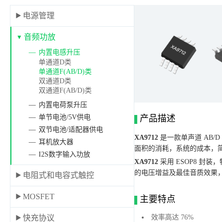
电源管理
音频功放
内置电感升压
单通道D类
单通道F(AB/D)类
双通道D类
双通道F(AB/D)类
内置电荷泵升压
产品描述
单节电池/5V供电
双节电池/适配器供电
XA9712
是一款单声道 AB
耳机放大器
面积的消耗，系统的成本，
I2S数字输入功放
XA9712
采用 ESOP8 封
的电压增益及最佳音质效果，
电阻式和电容式触控
MOSFET
主要特点
效率高达 76%
快充协议