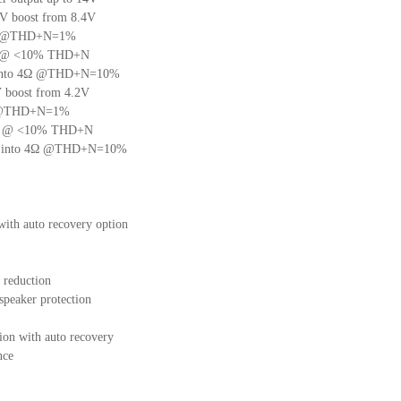
 boost from 8.4V
4Ω @THD+N=1%
4Ω @ <10% THD+N
into 4Ω @THD+N=10%
boost from 4.2V
Ω @THD+N=1%
4Ω @ <10% THD+N
H into 4Ω @THD+N=10%
with auto recovery option
 reduction
speaker protection
ion with auto recovery
nce