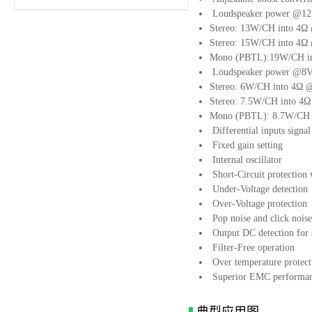
Loudspeaker power @12V
Stereo: 13W/CH into 
Stereo: 15W/CH into 
Mono (PBTL):19W/CH 
Loudspeaker power @8V 
Stereo: 6W/CH into 4
Stereo: 7.5W/CH into 
Mono (PBTL): 8.7W/C
Differential inputs signal
Fixed gain setting
Internal oscillator
Short-Circuit protection 
Under-Voltage detection
Over-Voltage protection
Pop noise and click noise
Output DC detection for 
Filter-Free operation
Over temperature protect
Superior EMC performa
典型应用图