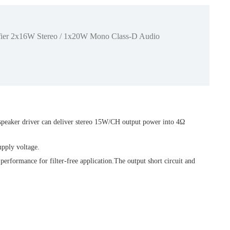
ier 2x16W Stereo / 1x20W Mono Class-D Audio
dspeaker driver can deliver stereo 15W/CH output power into 4Ω
upply voltage.
rformance for filter-free application.The output short circuit and