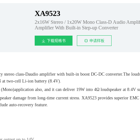
XA9523
2x16W Stereo / 1x20W Mono Class-D Audio Amplif
Amplifier With Built-in Step-up Converter
下载规格书
申请样板
y stereo class-Daudio amplifier with built-in boost DC-DC converter.The lou
t two-cell Li-ion battery (8.4V).
Mono)application also, and it can deliver 19W into 4Ω loudspeaker at 8.4V s
peaker damage from long-time current stress. XA9523 provides superior EMC pe
lude auto-recovery feature.
er output up to 14V