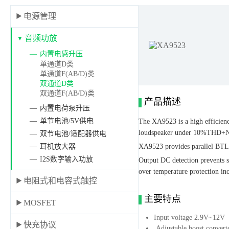
电源管理
音频功放
内置电感升压
单通道D类
单通道F(AB/D)类
双通道D类
双通道F(AB/D)类
产品描述
内置电荷泵升压
单节电池/5V供电
The XA9523 is a high efficienc
loudspeaker under 10%THD+N a
双节电池/适配器供电
耳机放大器
XA9523 provides parallel BTL (
I2S数字输入功放
Output DC detection prevents s
over temperature protection inc
电阻式和电容式触控
主要特点
MOSFET
Input voltage 2.9V~12V
快充协议
Adjustable boost convert