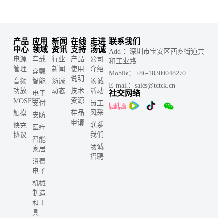
产品
应用
新闻
在线
走进
联系我们
中心
领域
资讯
支持
汤诚
Add ：深圳市宝安区西乡街道共
电源
车载
行业
产品
公司
和工业路
管理
新闻
使用
介绍
穿戴
Mobile：+86-18300048270
说明
音频
智能
汤诚
汤诚
E-mail：sales@tctek.cn
功放
动态
技术
活动
社交网络
电子
资源
MOSFET
支付
员工
样品
风采
触摸
安防
申请
联系
快充
医疗
我们
协议
智能
汤诚
家居
招聘
消费
电子
机械
制造
和工
具