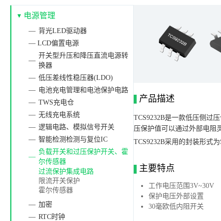
电源管理
背光LED驱动器
— LCD偏置电源
开关型升压和降压直流电源转
换器
低压差线性稳压器(LDO)
电池充电管理和电池保护电路
产品描述
TWS充电仓
无线充电系统
TCS9232B是一款低压
逻辑电路、模拟信号开关
压保护值可以通过外部电阻
智能检测检测与复位IC
TCS9232B采用的封装形式为S
负载开关和过压保护开关、霍
尔传感器
主要特点
过流保护集成电路
限流开关保护
工作电压范围3V~30V
霍尔传感器
保护电压外部设置
加密
30毫欧低内阻开关
RTC时钟