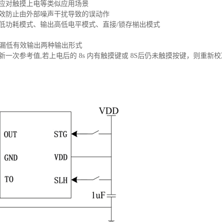
速应对触摸上电等类似应用场景
有效防止由外部噪声干扰导致的误动作
/低功耗模式、输出高低电平模式、直接/锁存椾出模式
及开漏低有效输出两种输出形式
 刷新一次参考值,若上电后的 8s 内有触摸键或 8S后仍未触摸按键，则重新校