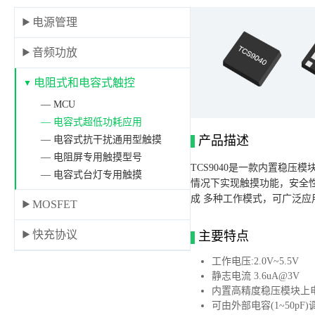
电源管理
音频功放
电阻式和电容式触控
— MCU
— 电容式超低功耗应用
产品描述
— 电容式抗干扰通用型触摸
— 电阻屏专用触摸型号
TCS9040是一款内置稳压
— 电容式台灯专用触摸
情况下实现触摸功能，安全性
成 多种工作模式，可广泛应用于
MOSFET
快充协议
主要特点
工作电压:2.0V~5.5V
静志电流 3.6uA@3V
内置高精度稳压模块上电
可由外部电容(1~50pF