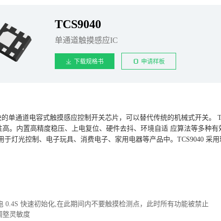
TCS9040
单通道触摸感应IC
下载规格书
申请样板
模块的单通道电容式触摸感应控制开关芯片，可以替代传统的机械式开关。 TC
高。内置高精度稳压、上电复位、硬件去抖、环境自适 应算法等多种有效措
灯光控制、电子玩具、消费电子、家用电器等产品中。TCS9040 采用环保的 DF
 0.4S 快速初始化,在此期间内不要触摸检测点，此时所有功能被禁止
)调墪灵敏度