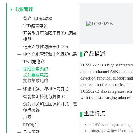
电源管理
背光LED驱动器
— LCD偏置电源
开关型升压和降压直流电源转
换器
低压差线性稳压器(LDO)
产品描述
电池充电管理和电池保护电路
TWS充电仓
TCS9027B is a highly integrate
无线充电系统
and dual-channel ASK demodul
发射集成电路
detection function, support hig
接收集成电路
application of constant frequen
逻辑电路、模拟信号开关
TCS9027B also integrates rich 
智能检测检测与复位IC
with the fast charging adapter t
负载开关和过压保护开关、霍
尔传感器
主要特点
加密
4-14V wide input voltage
RTC时钟
Integrated 4 low R on 
马达驱动