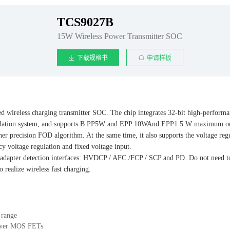
TCS9027B
15W Wireless Power Transmitter SOC
下载规格书
申请样板
d wireless charging transmitter SOC. The chip integrates 32-bit high-perform
ation system, and supports B PP5W and EPP 10WAnd EPP1 5 W maximum output
her precision FOD algorithm. At the same time, it also supports the voltage re
cy voltage regulation and fixed voltage input.
adapter detection interfaces: HVDCP / AFC /FCP / SCP and PD. Do not need to 
o realize wireless fast charging.
 range
power MOS FETs