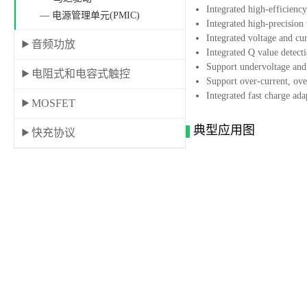
Integrated high-efficiency
— 电源管理单元(PMIC)
Integrated high-precision 
Integrated voltage and cu
音频功放
Integrated Q value detect
Support undervoltage and
电阻式和电容式触控
Support over-current, ove
Integrated fast charge ada
MOSFET
典型应用图
快充协议