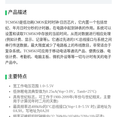
产品描述
TCS8563是低功耗CMOS实时时钟/日历芯片，它内置一个包括世
纪、年月日时分秒的计时器，在电路中起到钟表的作用。系统可以
设置和读取TCS8563中存放的当前时间，从而对数据进行相应处理
(例如计费、显示、记录等)。它通过先进的1²C总线接口与系统之间
串行传送数据，最大限度减少了电路板上的布线数目，非常适合于
复杂系统。TCS8563可应用于移动电话等通讯产品、便携仪器、电
信计费、考勤机、电脑主板、微机外设等等一切与计时有关的电子
产品中。
主要特点
宽工作电压范围:1.0~5.5V
低休眠电流典型值为0.25uA(Vop=3.0V，Tamb=25°C)
具有世纪标志，可工作于1900-2099年(年份与世纪相关，主要
用于计算闰年时二月的天数)
最高频率达400kHz的I°C总线接口(Vop=1.8~5.5V 时);读地址为
0A3H，写地址为0A2H
频率可编程的时钟输出(32.768kHz/1024Hz/32Hz/1Hz可选)