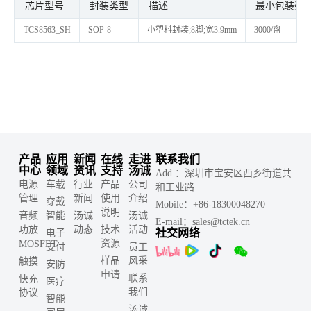
芯片型号
封装类型
描述
最小包装数量
TCS8563_SH
SOP-8
小塑料封装;8脚;宽3.9mm
3000/盘
产品
应用
新闻
在线
走进
联系我们
中心
领域
资讯
支持
汤诚
Add ：深圳市宝安区西乡街道共
电源
车载
行业
产品
公司
和工业路
管理
新闻
使用
介绍
穿戴
Mobile：+86-18300048270
说明
音频
智能
汤诚
汤诚
E-mail：sales@tctek.cn
功放
动态
技术
活动
社交网络
电子
资源
MOSFET
支付
员工
样品
风采
触摸
安防
申请
联系
快充
医疗
我们
协议
智能
汤诚