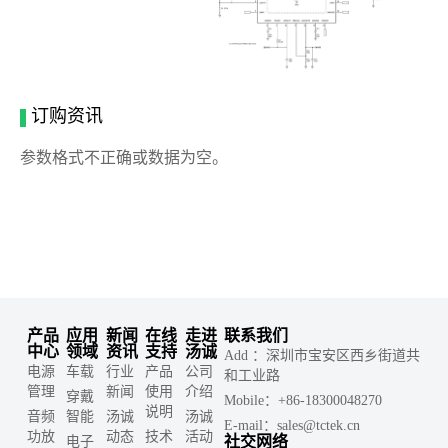
订购资讯
参数格式不正确或数据为空。
产品
应用
新闻
在线
走进
联系我们
中心
领域
资讯
支持
汤诚
Add ：深圳市宝安区西乡街道共
电源
车载
行业
产品
公司
和工业路
管理
新闻
使用
介绍
穿戴
Mobile：+86-18300048270
说明
音频
智能
汤诚
汤诚
E-mail：sales@tctek.cn
功放
动态
技术
活动
社交网络
电子