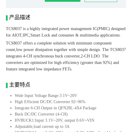
产品描述
TCS8037 is a highly integrated power management IC(PMIC) designed
for AIOT,IPC,Smart Lock and consumer & multimedia applications.
TCS8037 offers a complete solution with minimum component
count,low power dissipation together with simple design. The TCS8037
integrates 4-CH synchronous buck converter,2-CH LDO. The
converters are optimized for high efficiency (greater than 92%) and
feature integrated low impedance FETs.
主要特点
Wide Input Voltage Range:3.1V~20V
High Efficient DC/DC Converter:92~96%
Integrate 6-CH Output in QFN28L-4X4 Package
Buck DC/DC Converter (4-CH)
HVBUCK1:Input 3.1V~20V, output 0.6V~VIN
Adjustable,load current up to 3A