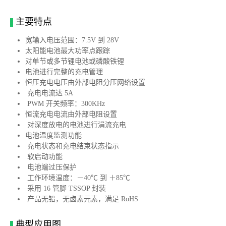
主要特点
宽输入电压范围：7.5V 到 28V
太阳能电池最大功率点跟踪
对单节或多节锂电池或磷酸铁锂
电池进行完整的充电管理
恒压充电电压由外部电阻分压网络设置
充电电流达 5A
PWM 开关频率：300KHz
恒流充电电流由外部电阻设置
对深度放电的电池进行涓流充电
电池温度监测功能
充电状态和充电结束状态指示
软启动功能
电池端过压保护
工作环境温度：－40℃ 到 ＋85℃
采用 16 管脚 TSSOP 封装
产品无铅，无卤素元素，满足 RoHS
典型应用图