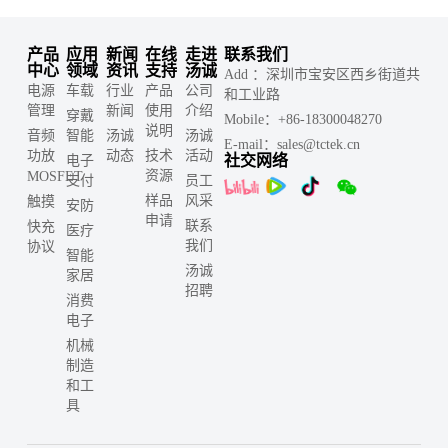
产品
应用
新闻
在线
走进
联系我们
中心
领域
资讯
支持
汤诚
Add ：深圳市宝安区西乡街道共
电源
车载
行业
产品
公司
和工业路
管理
新闻
使用
介绍
穿戴
Mobile：+86-18300048270
说明
音频
智能
汤诚
汤诚
E-mail：sales@tctek.cn
功放
动态
技术
活动
社交网络
电子
资源
MOSFET
支付
员工
样品
风采
触摸
安防
申请
联系
快充
医疗
我们
协议
智能
汤诚
家居
招聘
消费
电子
机械
制造
和工
具