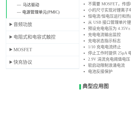
不需要 MOSFET，传
马达驱动
小的尺寸实现对锂离子
— 电源管理单元(PMIC)
恒电流/恒电压运行和
从 USB 接口管理单片
音频功放
预设充电电压为 4.35V±
充电电流输出监控
电阻式和电容式触控
充电状态指示标志
1/10 充电电流终止
MOSFET
停止工作时提供 25µA 
2.9V 涓流充电阈值电压
快充协议
软启动限制浪涌电流
电池反接保护
典型应用图