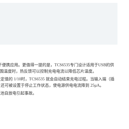
便携应用。更值得一提的是，TCS6535专门设计适用于USB的供
高外围温度时，热反馈可以控制充电电流以降低芯片温度。
的 1/10时，TCS6535 就会自动结束充电过程。当输入端（插
535 还可被设置于停止工作状态，使电源供电电流降到 25µA。
致电池自放电引起事故。