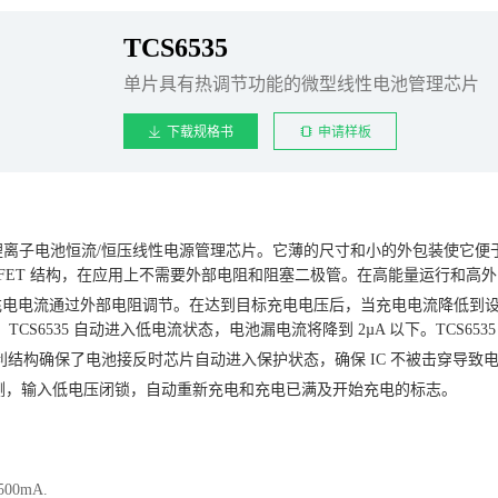
TCS6535
单片具有热调节功能的微型线性电池管理芯片
下载规格书
申请样板
片锂离子电池恒流/恒压线性电源管理芯片。它薄的尺寸和小的外包装使它便于
SFET 结构，在应用上不需要外部电阻和阻塞二极管。在高能量运行和
，充电电流通过外部电阻调节。在达到目标充电电压后，当充电电流降低到设定值
TCS6535 自动进入低电流状态，电池漏电流将降到 2µA 以下。TCS6
部专利结构确保了电池接反时芯片自动进入保护状态，确保 IC 不被击穿导
测，输入低电压闭锁，自动重新充电和充电已满及开始充电的标志。
0mA.