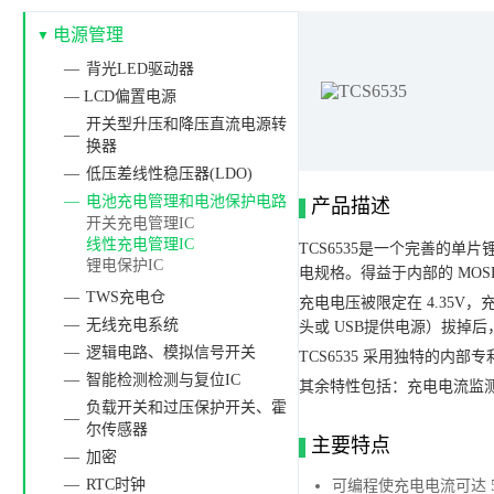
电源管理
背光LED驱动器
— LCD偏置电源
开关型升压和降压直流电源转
换器
低压差线性稳压器(LDO)
电池充电管理和电池保护电路
产品描述
开关充电管理IC
线性充电管理IC
TCS6535是一个完善的单
锂电保护IC
电规格。得益于内部的 MO
TWS充电仓
充电电压被限定在 4.35V
无线充电系统
头或 USB提供电源）拔掉后，
逻辑电路、模拟信号开关
TCS6535 采用独特的内
智能检测检测与复位IC
其余特性包括：充电电流监
负载开关和过压保护开关、霍
尔传感器
主要特点
加密
RTC时钟
可编程使充电电流可达 50