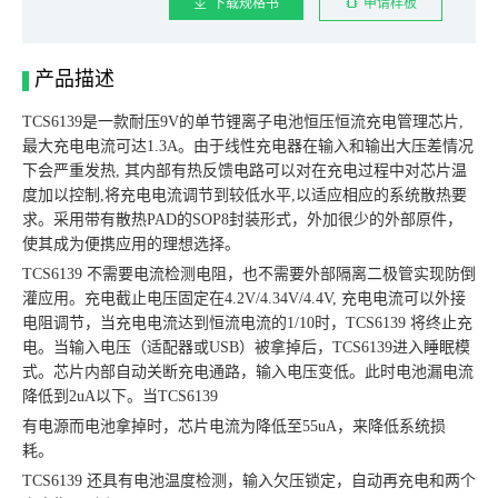
下载规格书
申请样板
产品描述
TCS6139是一款耐压9V的单节锂离子电池恒压恒流充电管理芯片,
最大充电电流可达1.3A。由于线性充电器在输入和输出大压差情况
下会严重发热, 其内部有热反馈电路可以对在充电过程中对芯片温
度加以控制,将充电电流调节到较低水平,以适应相应的系统散热要
求。采用带有散热PAD的SOP8封装形式，外加很少的外部原件，
使其成为便携应用的理想选择。
TCS6139 不需要电流检测电阻，也不需要外部隔离二极管实现防倒
灌应用。充电截止电压固定在4.2V/4.34V/4.4V, 充电电流可以外接
电阻调节，当充电电流达到恒流电流的1/10时，TCS6139 将终止充
电。当输入电压（适配器或USB）被拿掉后，TCS6139进入睡眠模
式。芯片内部自动关断充电通路，输入电压变低。此时电池漏电流
降低到2uA以下。当TCS6139
有电源而电池拿掉时，芯片电流为降低至55uA，来降低系统损
耗。
TCS6139 还具有电池温度检测，输入欠压锁定，自动再充电和两个