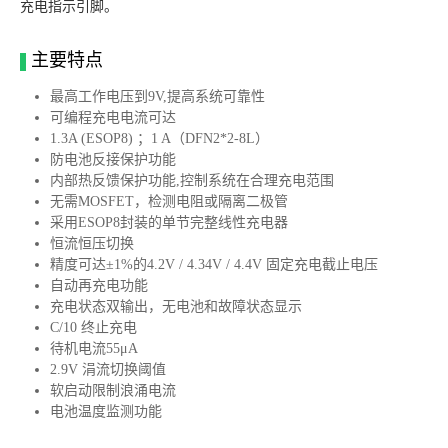
充电指示引脚。
主要特点
最高工作电压到9V,提高系统可靠性
可编程充电电流可达
1.3A (ESOP8) ；1 A（DFN2*2-8L）
防电池反接保护功能
内部热反馈保护功能,控制系统在合理充电范围
无需MOSFET，检测电阻或隔离二极管
采用ESOP8封装的单节完整线性充电器
恒流恒压切换
精度可达±1%的4.2V / 4.34V / 4.4V 固定充电截止电压
自动再充电功能
充电状态双输出，无电池和故障状态显示
C/10 终止充电
待机电流55μA
2.9V 涓流切换阈值
软启动限制浪涌电流
电池温度监测功能