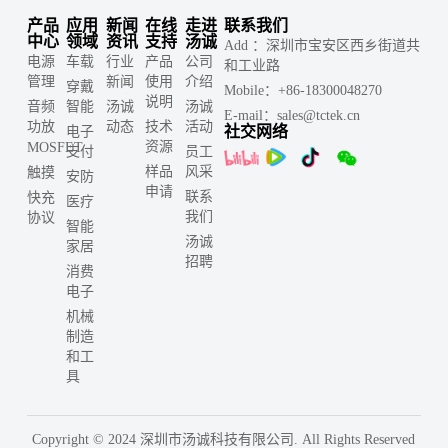
产品
应用
新闻
在线
走进
联系我们
中心
领域
资讯
支持
汤诚
Add ：深圳市宝安区西乡街道共
电源
车载
行业
产品
公司
和工业路
管理
新闻
使用
介绍
穿戴
Mobile：+86-18300048270
说明
音频
智能
汤诚
汤诚
E-mail：sales@tctek.cn
功放
动态
技术
活动
社交网络
电子
资源
MOSFET
支付
员工
样品
风采
触摸
安防
申请
联系
快充
医疗
我们
协议
智能
汤诚
家居
招聘
消费
电子
机械
制造
和工
具
Copyright © 2024 深圳市汤诚科技有限公司. All Rights Reserved