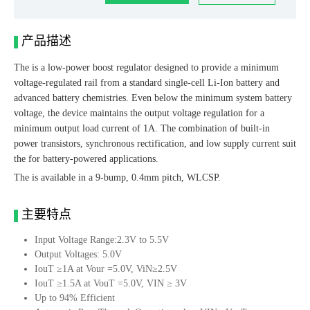
产品描述
The is a low-power boost regulator designed to provide a minimum
voltage-regulated rail from a standard single-cell Li-Ion battery and
advanced battery chemistries. Even below the minimum system battery
voltage, the device maintains the output voltage regulation for a
minimum output load current of 1A. The combination of built-in
power transistors, synchronous rectification, and low supply current suit
the for battery-powered applications.
The is available in a 9-bump, 0.4mm pitch, WLCSP.
主要特点
Input Voltage Range:2.3V to 5.5V
Output Voltages: 5.0V
IouT ≥1A at Vour =5.0V, ViN≥2.5V
IouT ≥1.5A at VouT =5.0V, VIN ≥ 3V
Up to 94% Efficient