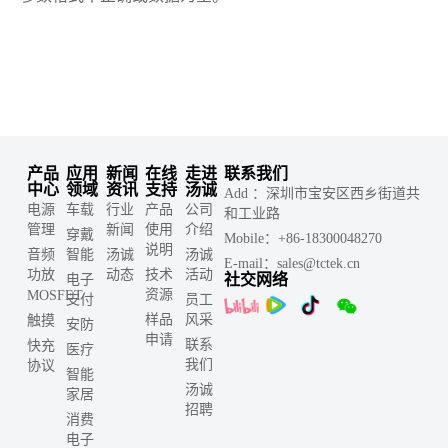
产品
应用
新闻
在线
走进
联系我们
中心
领域
资讯
支持
汤诚
Add ：深圳市宝安区西乡街道共
电源
车载
行业
产品
公司
和工业路
管理
新闻
使用
介绍
穿戴
Mobile：+86-18300048270
说明
音频
智能
汤诚
汤诚
E-mail：sales@tctek.cn
功放
动态
技术
活动
社交网络
电子
资源
MOSFET
支付
员工
样品
风采
触摸
安防
申请
联系
快充
医疗
我们
协议
智能
汤诚
家居
招聘
消费
电子