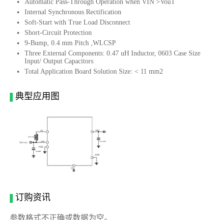
Automatic Pass-Through Operation when VIN >VouT
Internal Synchronous Rectification
Soft-Start with True Load Disconnect
Short-Circuit Protection
9-Bump, 0.4 mm Pitch ,WLCSP
Three External Components: 0.47 uH Inductor, 0603 Case Size
Input/ Output Capacitors
Total Application Board Solution Size: < 11 mm2
典型应用图
订购资讯
参数格式不正确或数据为空。