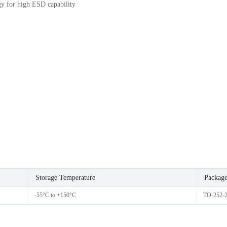
gy for high ESD capability
Storage Temperature
Packag
-55°C to +150°C
TO-252-