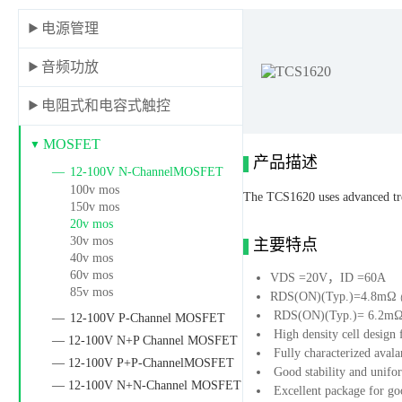
电源管理
音频功放
电阻式和电容式触控
MOSFET
产品描述
12-100V N-ChannelMOSFET
100v mos
The TCS1620 uses advanced tren
150v mos
20v mos
30v mos
主要特点
40v mos
60v mos
VDS =20V，ID =60A
85v mos
RDS(ON)(Typ.)=4.8mΩ
RDS(ON)(Typ.)= 6.2m
12-100V P-Channel MOSFET
High density cell design 
— 12-100V N+P Channel MOSFET
Fully characterized avala
— 12-100V P+P-ChannelMOSFET
Good stability and unifo
— 12-100V N+N-Channel MOSFET
Excellent package for goo