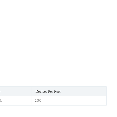
e
Devices Per Reel
2L
2500