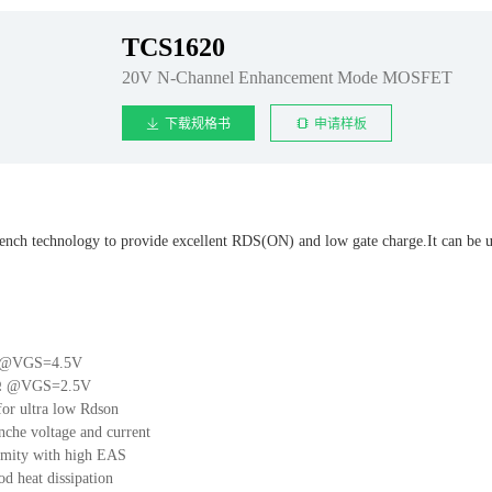
TCS1620
20V N-Channel Enhancement Mode MOSFET
下载规格书
申请样板
ch technology to provide excellent RDS(ON) and low gate charge.It can be use
 @VGS=4.5V
Ω @VGS=2.5V
for ultra low Rdson
nche voltage and current
rmity with high EAS
d heat dissipation