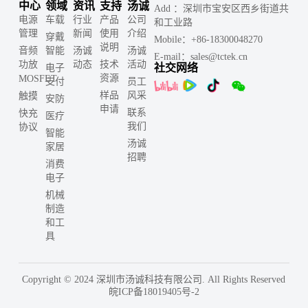
中心
领域
资讯
支持
汤诚
Add ：深圳市宝安区西乡街道共
电源
车载
行业
产品
公司
和工业路
管理
新闻
使用
介绍
穿戴
Mobile：+86-18300048270
说明
音频
智能
汤诚
汤诚
E-mail：sales@tctek.cn
功放
动态
技术
活动
社交网络
电子
资源
MOSFET
支付
员工
样品
风采
触摸
安防
申请
联系
快充
医疗
我们
协议
智能
汤诚
家居
招聘
消费
电子
机械
制造
和工
具
Copyright © 2024 深圳市汤诚科技有限公司. All Rights Reserved
皖ICP备18019405号-2