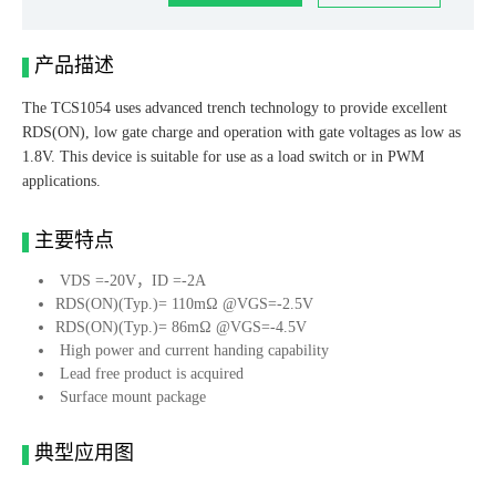
产品描述
The TCS1054 uses advanced trench technology to provide excellent
RDS(ON), low gate charge and operation with gate voltages as low as
1.8V. This device is suitable for use as a load switch or in PWM
applications.
主要特点
VDS =-20V，ID =-2A
RDS(ON)(Typ.)= 110mΩ @VGS=-2.5V
RDS(ON)(Typ.)= 86mΩ @VGS=-4.5V
High power and current handing capability
Lead free product is acquired
Surface mount package
典型应用图