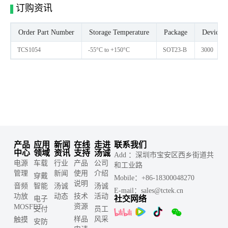
订购资讯
Order Part Number
Storage Temperature
Package
Devices 
TCS1054
-55°C to +150°C
SOT23-B
3000
产品
应用
新闻
在线
走进
联系我们
中心
领域
资讯
支持
汤诚
Add ：深圳市宝安区西乡街道共
电源
车载
行业
产品
公司
和工业路
管理
新闻
使用
介绍
穿戴
Mobile：+86-18300048270
说明
音频
智能
汤诚
汤诚
E-mail：sales@tctek.cn
功放
动态
技术
活动
社交网络
电子
资源
MOSFET
支付
员工
样品
风采
触摸
安防