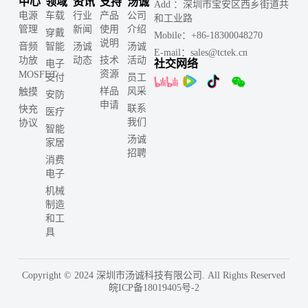
中心
领域
资讯
支持
汤诚
Add ：深圳市宝安区西乡街道共
电源
车载
行业
产品
公司
和工业路
管理
新闻
使用
介绍
穿戴
Mobile：+86-18300048270
说明
音频
智能
汤诚
汤诚
E-mail：sales@tctek.cn
功放
动态
技术
活动
社交网络
电子
资源
MOSFET
支付
员工
样品
风采
触摸
安防
申请
联系
快充
医疗
我们
协议
智能
汤诚
家居
招聘
消费
电子
机械
制造
和工
具
Copyright © 2024 深圳市汤诚科技有限公司. All Rights Reserved
皖ICP备18019405号-2