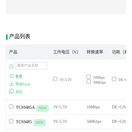
产品列表
产品
工作电压（V）
转换速率
功耗（典型
重置
10Mbps
3V-5.5V
DE=GND
500Kbps
导出Excel
对比
3V-5.5V
10Mbps
DE=GND,
TCS9485A
NEW
3V-5.5V
500Kbps
DE=GND,
TCS9485
NEW