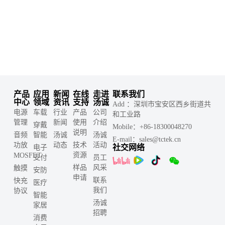
产品
应用
新闻
在线
走进
联系我们
中心
领域
资讯
支持
汤诚
Add ：深圳市宝安区西乡街道共
电源
车载
行业
产品
公司
和工业路
管理
新闻
使用
介绍
穿戴
Mobile：+86-18300048270
说明
音频
智能
汤诚
汤诚
E-mail：sales@tctek.cn
功放
动态
技术
活动
社交网络
电子
资源
MOSFET
支付
员工
样品
风采
触摸
安防
申请
联系
快充
医疗
我们
协议
智能
汤诚
家居
招聘
消费