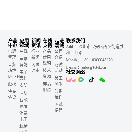
产品
应用
新闻
在线
走进
联系我们
中心
领域
资讯
支持
汤诚
Add ：深圳市宝安区西乡街道共
电源
车载
行业
产品
公司
和工业路
管理
新闻
使用
介绍
穿戴
Mobile：+86-18300048270
说明
音频
智能
汤诚
汤诚
E-mail：sales@tctek.cn
功放
动态
技术
活动
社交网络
电子
资源
MOSFET
支付
员工
样品
风采
触摸
安防
申请
联系
快充
医疗
我们
协议
智能
汤诚
家居
招聘
消费
电子
机械