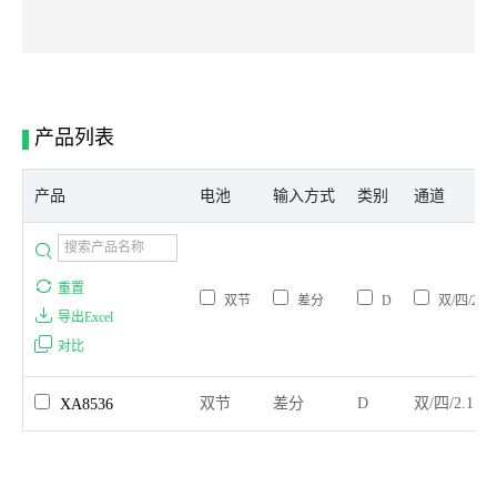
产品列表
产品
电池
输入方式
类别
通道
重置
双节
差分
D
双/四/2.1
导出Excel
对比
双节
差分
D
双/四/2.1
XA8536