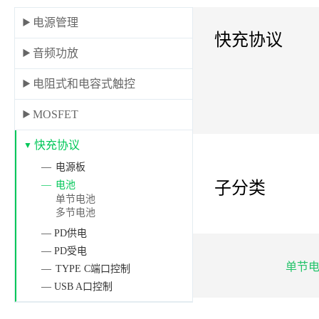
电源管理
快充协议
音频功放
电阻式和电容式触控
MOSFET
快充协议
电源板
子分类
电池
单节电池
多节电池
— PD供电
— PD受电
单节
TYPE C端口控制
— USB A口控制