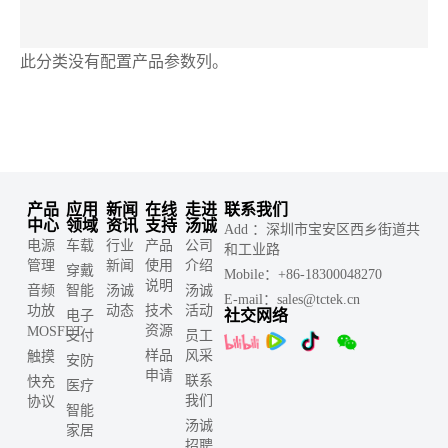
此分类没有配置产品参数列。
产品
应用
新闻
在线
走进
联系我们
中心
领域
资讯
支持
汤诚
Add ：深圳市宝安区西乡街道共
电源
车载
行业
产品
公司
和工业路
管理
新闻
使用
介绍
穿戴
Mobile：+86-18300048270
说明
音频
智能
汤诚
汤诚
E-mail：sales@tctek.cn
功放
动态
技术
活动
社交网络
电子
资源
MOSFET
支付
员工
样品
风采
触摸
安防
申请
联系
快充
医疗
我们
协议
智能
汤诚
家居
招聘