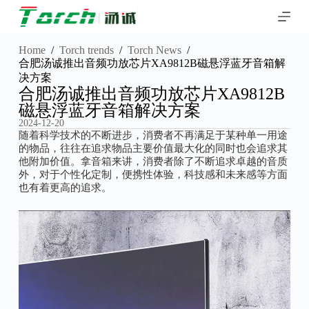
S
k
i
p
Home
/
Torch trends
/
Torch News
/
t
合肥汤诚推出音频功放芯片XA9812B磁悬浮蓝牙音箱解
o
决方案
c
合肥汤诚推出音频功放芯片XA9812B
o
磁悬浮蓝牙音箱解决方案
n
2024-12-20
t
随着科学技术的不断进步，消费者不再满足于某种单一用途
e
的物品，往往在追求物品主要价值最大化的同时也会追求其
n
t
他附加价值。拿音箱来讲，消费者除了不断追求卓越的音质
外，对于个性化定制，便携性体验，科技感和未来感等方面
也有着更高的追求。