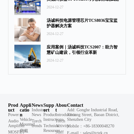
2024-12-27
汤诚科技电源管理芯片TCS8036宝宝监
护器解决方案
2024-12-27
应用案例｜汤诚科技TCS2007：‌助力智
慧矿山建设，‌引领行业革新
2024-12-27
Prod
Appli
News
Supp
Abou
Contact
uct
catio
ort
t
Industry
Add: Gonghe Industrial Road,
n
Power
News
Product
Introduction
Xixiang Street, Baoan District,
Vehicle
Instructions
Shenzhen City
Audio
Torch
Torch
Mounted
Amplifier
trends
Technical
Activity
Mobile：+86-18300048270
Resources
穿戴
MOSFET
Staff
E-mail：sales@tctek.cn