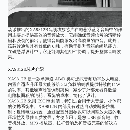
汤诚推出的XA9812B音频功放芯片在磁悬浮蓝牙音箱中的作
用主要是提供高效的音频放大。它能确保音频信号的清晰传
输和强劲的输出，使得音箱能够发出高质量的声音。此外，
该芯片通常具有较低的功耗，有助于提升音箱的续航能力。
在磁悬浮设计中，它还能与其他组件协调，提升整体音响效
果。
XA9812B芯片介绍
XA9812B 是一款单声道 AB/D 类可选式音频功率放大电路,
内置自适应升压最大能够给 3Ω 负载的喇叭提供持续的11W
的功率。其低噪声脉宽调制架构，减少了外部元器件数量，
电路板面积的消耗，系统的成本，简化了设计。
XA9812B 采用 ESOP8 封装，特别适合用于大音量、小体积
的便携系统中。XA9812B 内部具有过热自动关断保护机
制；反馈电阻内置，通过配置外围参数可以调整放大器的电
压增益及最佳音质效果，方便应用，是您 USB 低音炮、收
音机外放、MP3 播放器、拉杆音响及扩音器完美的解决方
案。