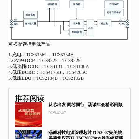
可搭配选择电源产品
1.
充电
：TCS6356C，TCS6354B
2.
OVP+OCP
：TCS9225，TCS9229
3.
低功耗DCDC
：TCS4131，TCS4108A
4.
低压DCDC
：TCS4175B，TCS4205C
5.
低压LDO
：TCS2184B，TCS2102B
推荐阅读
从芯出发 同芯同行 | 汤诚年会精彩回顾
2025-02-07
汤诚科技电源管理芯片TCS2007完美媲
美德州仪器TI TSC2007为地铁系统赋能