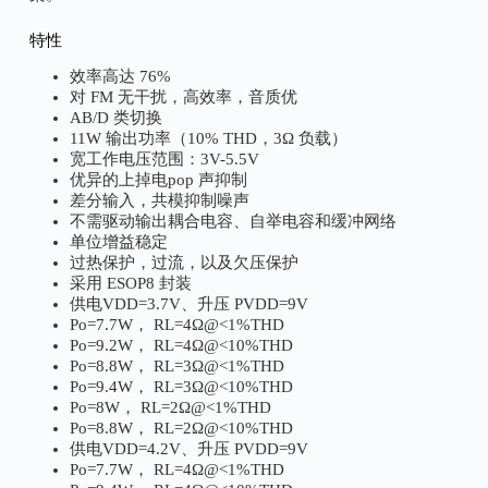
特性
效率高达 76%
对 FM 无干扰，高效率，音质优
AB/D 类切换
11W 输出功率（10% THD，3Ω 负载）
宽工作电压范围：3V-5.5V
优异的上掉电pop 声抑制
差分输入，共模抑制噪声
不需驱动输出耦合电容、自举电容和缓冲网络
单位增益稳定
过热保护，过流，以及欠压保护
采用 ESOP8 封装
供电VDD=3.7V、升压 PVDD=9V
Po=7.7W， RL=4Ω@<1%THD
Po=9.2W， RL=4Ω@<10%THD
Po=8.8W， RL=3Ω@<1%THD
Po=9.4W， RL=3Ω@<10%THD
Po=8W， RL=2Ω@<1%THD
Po=8.8W， RL=2Ω@<10%THD
供电VDD=4.2V、升压 PVDD=9V
Po=7.7W， RL=4Ω@<1%THD